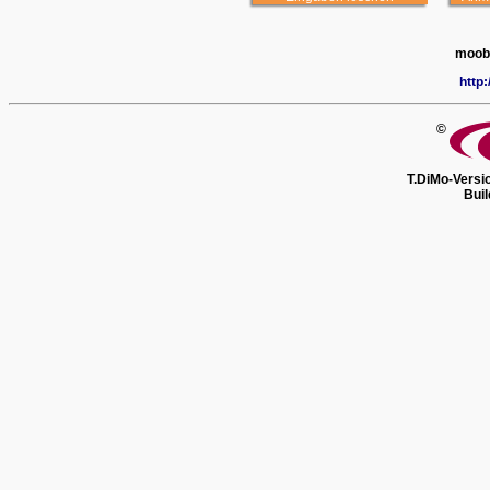
moobi
http
©
T.DiMo-Versi
Bui