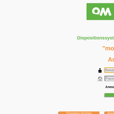
Dispositionssyste
"mo
A
Anmeld